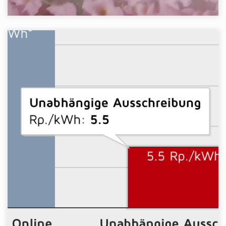
STROMPREISVERGLEICH
TYPO3
Webseite